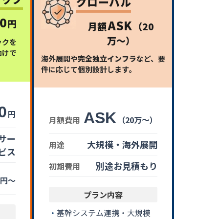
グローバル
0
円
ASK
月額
（20
万〜）
ックを
向けで
海外展開や
完全独立インフラ
など、要
件に応じて個別設計します。
0
円
ASK
月額費用
（20万〜）
サー
大規模・海外展開
用途
ビス
別途お見積もり
初期費用
円〜
プラン内容
基幹システム連携・大規模