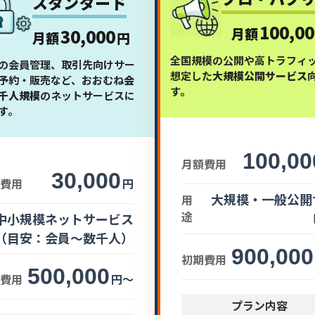
スタンダード
100,00
30,000
月額
月額
円
全国規模の公開や高トラフィ
の会員管理、取引先向けサー
想定した
大規模公開サービス
予約・販売など、おおむね
会
す。
千人規模
のネットサービスに
す。
100,00
月額費用
30,000
費用
円
大規模・一般公開
用
途
中小規模ネットサービス
（目安：会員〜数千人）
900,000
初期費用
500,000
費用
円〜
プラン内容