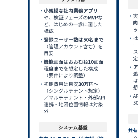
小規模な社内業務アプリ
実
や、検証フェーズの
MVP
な
向
ど、はじめの一歩に適した
ッ
構成
は
登録ユーザー数は50名まで
ー
（管理アカウント含む）を
ス
目安
定
機能画面はおおむね10画面
ア
程度まで
を想定した構成
追
（要件により調整）
は
初期費用は目安
30万円〜
想
（シングルテナント想定）
A
／マルチテナント・外部API
5
連携・地図位置情報は対象
外
システム基盤
共有