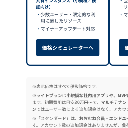
会
共有インスタンス（小規模／検
サ
証向け）
少数ユーザー・限定的な利
マ
用に適したリソース
マイナーアップデート対応
価格シミュレーターへ
※表示価格はすべて税抜価格です。
※
ライトプラン
は
小規模な社内用アプリや、MVP
ます。初期費用は目安
30万円〜
で、
マルチテナン
ン
ではユーザー数による追加課金はなく、アカウ
※「スタンダード」は、
おおむね会員・エンドユ
す。アカウント数の追加課金はありませんが、負