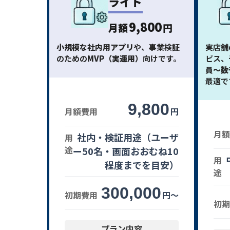
ライト
9,800
月額
円
小規模な社内用アプリ
や、事業検証
実店舗
のための
MVP（実運用）
向けです。
ビス、
員〜数
最適で
9,800
月額費用
円
月額
社内・検証用途（ユーザ
用
途
ー50名・画面おおむね10
用
程度までを目安）
途
300,000
初期費用
円〜
初期
プラン内容