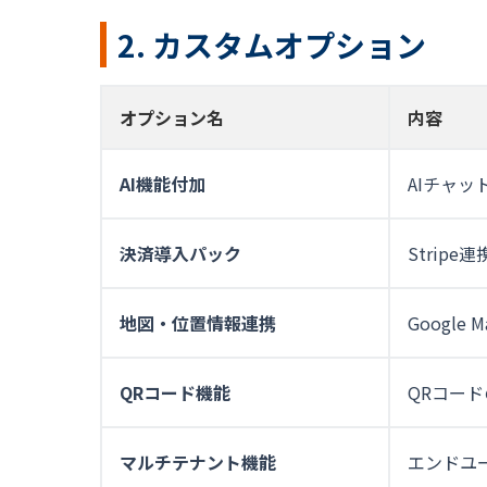
2. カスタムオプション
オプション名
内容
AI機能付加
AIチャ
決済導入パック
Strip
地図・位置情報連携
Googl
QRコード機能
QRコー
マルチテナント機能
エンドユ