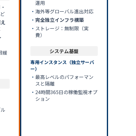
運用
制・
海外等グローバル進出対応
など
完全独立インフラ構築
超え
ストレージ：無制限（実
応
費）
〜
システム基盤
限緩
専用インスタンス（独立サーバ
ー）
最高レベルのパフォーマン
スと隔離
24時間365日の稼働監視オプ
ション
ブル