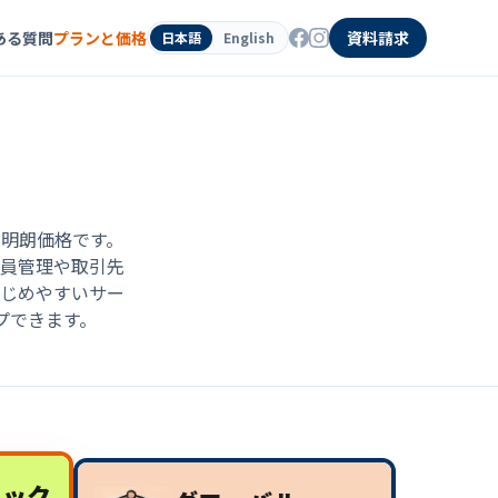
ある質問
プランと価格
資料請求
日本語
English
明朗価格です。
員管理や取引先
じめやすいサー
プできます。
リック