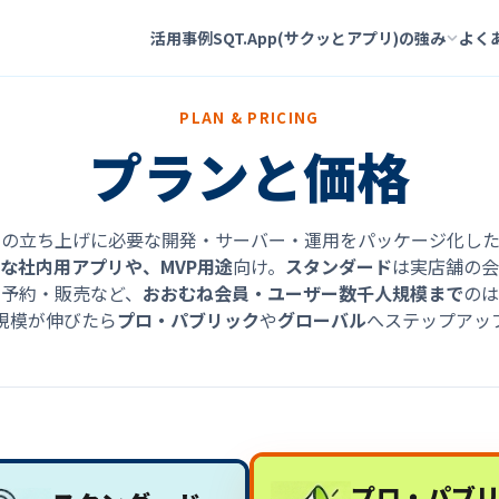
活用事例
SQT.App(サクッとアプリ)の強み
よく
PLAN & PRICING
プランと価格
スの立ち上げに必要な開発・サーバー・運用をパッケージ化した
な社内用アプリや、MVP用途
向け。
スタンダード
は実店舗の会
、予約・販売など、
おおむね会員・ユーザー数千人規模まで
のは
規模が伸びたら
プロ・パブリック
や
グローバル
へステップアッ
プロ・パブ