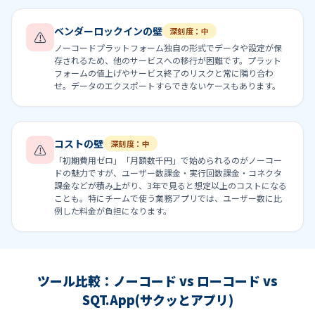
ベンダーロックインの壁
深刻度：中
⚠
ノーコードプラットフォーム独自の形式でデータや設定が保
存されるため、他のサービスへの移行が困難です。プラット
フォームの値上げやサービス終了のリスクと常に隣り合わ
せ。データのエクスポートすらできないケースもあります。
コストの壁
深刻度：中
⚠
「初期費用ゼロ」「月額数千円」で始められるのがノーコー
ドの魅力ですが、ユーザー数課金・実行回数課金・コネクタ
課金などが積み上がり、3年で見ると想定以上のコストになる
ことも。特にチームで使う業務アプリでは、ユーザー数に比
例した料金が負担になります。
ツール比較：ノーコード vs ローコード vs
SQT.App(サクッとアプリ)