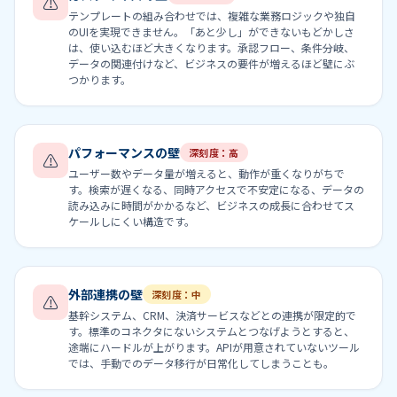
⚠
テンプレートの組み合わせでは、複雑な業務ロジックや独自
のUIを実現できません。「あと少し」ができないもどかしさ
は、使い込むほど大きくなります。承認フロー、条件分岐、
データの関連付けなど、ビジネスの要件が増えるほど壁にぶ
つかります。
パフォーマンスの壁
深刻度：高
⚠
ユーザー数やデータ量が増えると、動作が重くなりがちで
す。検索が遅くなる、同時アクセスで不安定になる、データの
読み込みに時間がかかるなど、ビジネスの成長に合わせてス
ケールしにくい構造です。
外部連携の壁
深刻度：中
⚠
基幹システム、CRM、決済サービスなどとの連携が限定的で
す。標準のコネクタにないシステムとつなげようとすると、
途端にハードルが上がります。APIが用意されていないツール
では、手動でのデータ移行が日常化してしまうことも。