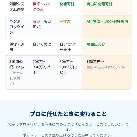
外部シス
標準コネク
開発可能
自由に開発可能
テム連携
タのみ
ベンダー
高い
（独自
中程度
API解放 + Docker移転可
ロックイ
形式）
ン
保守・運
自分で管理
自分 or 開
月額に含む
用
発会社
3年間の
100万〜
300万〜
158万円〜
総コスト
300万円以
1,000万円
初期50万円+月額3万×36
上
以上
（チーム
10名想
定）
プロに任せたときに変わること
実装はプロが行い、お客様に求めるのは「どんなサービスにしたいか」で
す。
ネットサービスを立ち上げるほうに集中してください。