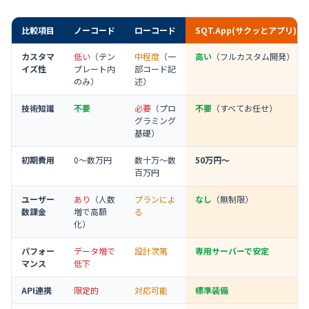
比較項目
ノーコード
ローコード
SQT.App(サクッとアプリ)
カスタマ
低い
（テン
中程度
（一
高い
（フルカスタム開発）
イズ性
プレート内
部コード記
のみ）
述）
技術知識
不要
必要
（プロ
不要
（すべてお任せ）
グラミング
基礎）
初期費用
0〜数万円
数十万〜数
50万円〜
百万円
ユーザー
あり
（人数
プランによ
なし
（無制限）
数課金
増で高額
る
化）
パフォー
データ増で
設計次第
専用サーバーで安定
マンス
低下
API連携
限定的
対応可能
標準装備