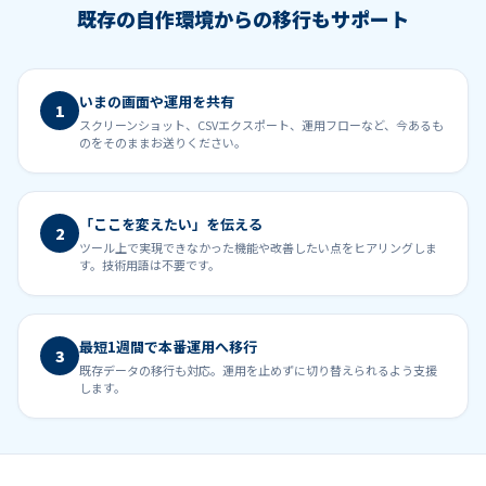
既存の自作環境からの移行もサポート
いまの画面や運用を共有
1
スクリーンショット、CSVエクスポート、運用フローなど、今あるも
のをそのままお送りください。
「ここを変えたい」を伝える
2
ツール上で実現できなかった機能や改善したい点をヒアリングしま
す。技術用語は不要です。
最短1週間で本番運用へ移行
3
既存データの移行も対応。運用を止めずに切り替えられるよう支援
します。