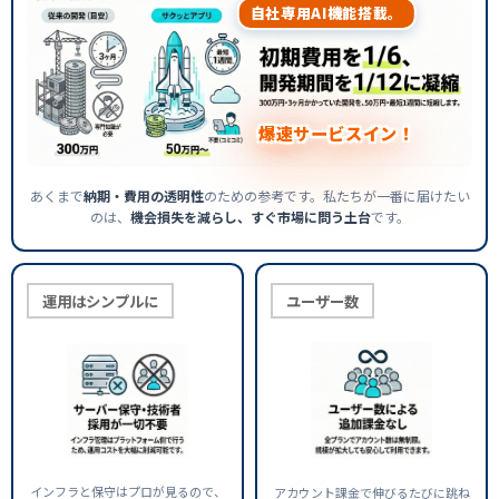
自社専用AI機能搭載。
爆速サービスイン！
あくまで
納期・費用の透明性
のための参考です。私たちが一番に届けたい
のは、
機会損失を減らし、すぐ市場に問う土台
です。
運用はシンプルに
ユーザー数
インフラと保守はプロが見るので、
アカウント課金で伸びるたびに跳ね