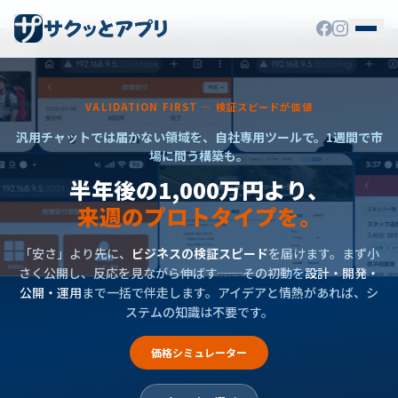
VALIDATION FIRST — 検証スピードが価値
汎用チャットでは届かない領域を、自社専用ツールで。1週間で市
場に問う構築も。
半年後の1,000万円より、
来週のプロトタイプを。
「安さ」より先に、
ビジネスの検証スピード
を届けます。まず小
さく公開し、反応を見ながら伸ばす──その初動を
設計・開発・
公開・運用
まで一括で伴走します。
アイデアと情熱があれば、シ
ステムの知識は不要です。
価格シミュレーター