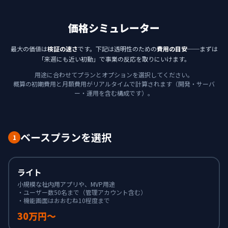
価格シミュレーター
最大の価値は
検証の速さ
です。下記は透明性のための
費用の目安
──まずは
「来週にも近い初動」で事業の反応を取りにいけます。
用途に合わせてプランとオプションを選択してください。
概算の初期費用と月額費用がリアルタイムで計算されます（開発・サーバ
ー・運用を含む構成です）。
ベースプランを選択
1
ライト
小規模な社内用アプリや、MVP用途
・ユーザー数50名まで（管理アカウント含む）
・機能画面はおおむね10程度まで
30万円〜