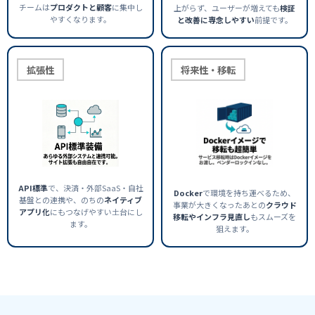
チームは
プロダクトと顧客
に集中し
上がらず、ユーザーが増えても
検証
やすくなります。
と改善に専念しやすい
前提です。
拡張性
将来性・移転
API標準
で、決済・外部SaaS・自社
Docker
で環境を持ち運べるため、
基盤との連携や、のちの
ネイティブ
事業が大きくなったあとの
クラウド
アプリ化
にもつなげやすい土台にし
移転やインフラ見直し
もスムーズを
ます。
狙えます。