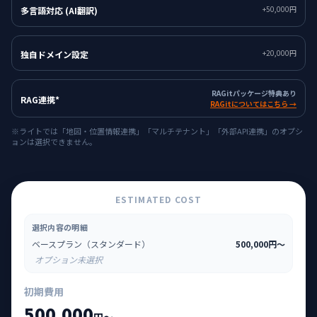
+50,000円
多言語対応 (AI翻訳)
+20,000円
独自ドメイン設定
RAGitパッケージ特典あり
RAG連携*
RAGitについてはこちら →
※ライトでは「地図・位置情報連携」「マルチテナント」「外部API連携」のオプシ
ョンは選択できません。
ESTIMATED COST
選択内容の明細
ベースプラン（スタンダード）
500,000円〜
オプション未選択
初期費用
500,000
円〜