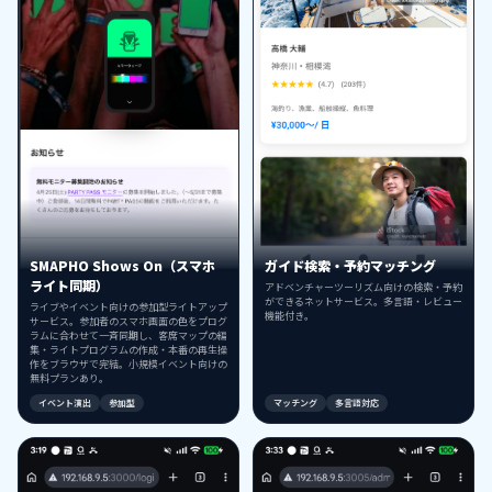
SMAPHO Shows On（スマホ
ガイド検索・予約マッチング
ライト同期）
アドベンチャーツーリズム向けの検索・予約
ができるネットサービス。多言語・レビュー
ライブやイベント向けの参加型ライトアップ
機能付き。
サービス。参加者のスマホ画面の色をプログ
ラムに合わせて一斉同期し、客席マップの編
集・ライトプログラムの作成・本番の再生操
作をブラウザで完結。小規模イベント向けの
無料プランあり。
イベント演出
参加型
マッチング
多言語対応