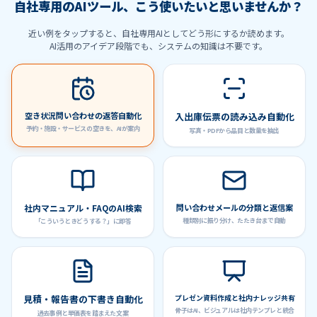
自社専用のAIツール、こう使いたいと思いませんか？
近い例をタップすると、自社専用AIとしてどう形にするか読めます。
AI活用のアイデア段階でも、システムの知識は不要です。
空き状況問い合わせの返答自動化
入出庫伝票の読み込み自動化
予約・施設・サービスの空きを、AIが案内
写真・PDFから品目と数量を抽出
社内マニュアル・FAQのAI検索
問い合わせメールの分類と返信案
種類別に振り分け、たたき台まで自動
「こういうときどうする？」に即答
見積・報告書の下書き自動化
プレゼン資料作成と社内ナレッジ共有
骨子はAI、ビジュアルは社内テンプレと統合
過去事例と単価表を踏まえた文案