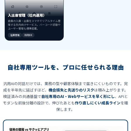
入出庫管理（社内運用）
倉庫の入庫・出庫をスマホでリアルタイム管
理する社内向けサービス。バーコード読取や
ユーザー管理も標準搭載。
在庫管理
社内DX
自社専用ツールを、プロに任せられる理由
汎用AIの対話だけでは、業務の型や顧客体験まで届きにくいものです。完
成を半年先に延ばすほど、
機会損失と先送りのリスク
は積み上がります。
検証済みの共通基盤で
自社専用のAI・Webサービスを早く形にし
、APIと
モダンな前後分離の設計で、伸びたあとも
作り直しにくい成長ライン
を確
保します。