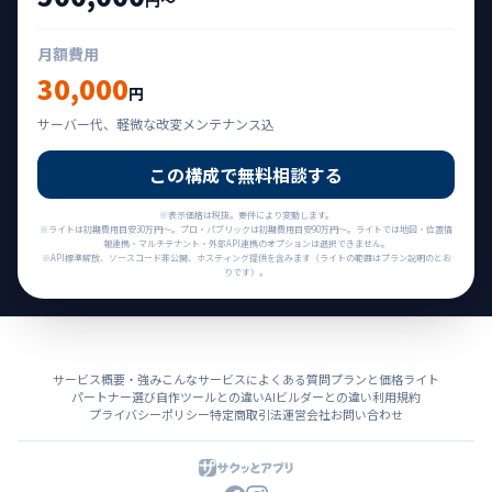
月額費用
30,000
円
サーバー代、軽微な改変メンテナンス込
この構成で無料相談する
※表示価格は税抜。要件により変動します。
※ライトは初期費用目安30万円〜。プロ・パブリックは初期費用目安90万円〜。ライトでは地図・位置情
報連携・マルチテナント・外部API連携のオプションは選択できません。
※API標準解放、ソースコード非公開、ホスティング提供を含みます（ライトの範囲はプラン説明のとお
りです）。
サービス概要・強み
こんなサービスに
よくある質問
プランと価格
ライト
パートナー選び
自作ツールとの違い
AIビルダーとの違い
利用規約
プライバシーポリシー
特定商取引法
運営会社
お問い合わせ